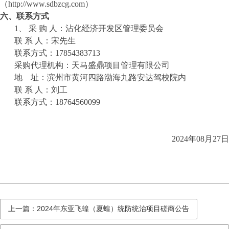
（
http://www.sdbzcg.com）
六、联系方式
1、 采 购 人：
沾化经济开发区管理委员会
联
系
人：
宋先生
联系方式：
17854383713
采购代理机构：
天马盛鼎项目管理有限公司
地
址：滨州市黄河四路渤海九路
安达驾校院内
联
系
人：
刘
工
联系方式：
187
64560099
2024年0
8
月
27
日
上一篇：2024年东亚飞蝗（夏蝗）统防统治项目磋商公告