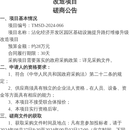
改造项目
磋商公告
一、项目基本情况
项目编号：
TM
SD-2024-
066
项目名称：
沾化经济开发区园区基础设施提升路灯维修升级
改造项目
预算金额
：
约
28
万元
合同履行期限：
30天
采购项目需要落实的政府采购政策：详见采购文件。
二、申请人的资格要求：
1、符合《中华人民共和国政府采购法》第二十二条的规
定；
2、供应商须具有独立的企业法人资格，在人员、设备、资
金等方面具有相应的能力；
3、本项目不接受联合体报价；
4、本项目实行资格后审。
三、磋商文件的获取
1、获取采购文件时间及地点：凡有意参加投标者，请于
2024年0
8
月
27
日
8:30至2024年0
9
月
02
日
17:00（北京时间，下同，