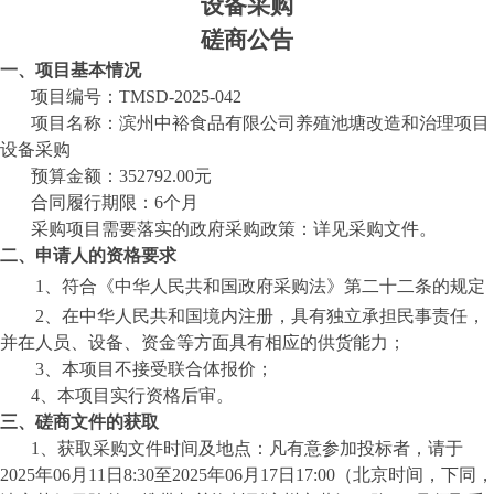
设备采购
磋商公告
一、项目基本情况
项目编号：
TMSD-2025-042
项目名称：
滨州中裕食品有限公司养殖池塘改造和治理项目
设备采购
预算金额：
352792.00元
合同履行期限
：
6个月
采购项目需要落实的政府采购政策：详见采购文件。
二、申请人的资格要求
1、符合《中华人民共和国政府采购法》第二十二条的规定
2
、在中华人民共和国境内注册，具有独立承担民事责任，
并在人员、设备、资金等方面具有相应的
供货
能力；
3
、本项目不接受联合体报价；
4
、本项目实行资格后审。
三、磋商文件的获取
1、获取采购文件时间及地点：凡有意参加投标者，请于
202
5
年
06
月
11
日
8:30至202
5
年
06
月
17
日
17:00（北京时间，下同，