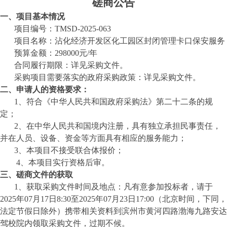
磋商公告
一、项目基本情况
项目编号：
TM
SD-202
5
-0
63
项目名称：
沾化经济开发区化工园区封闭管理卡口保安服务
预算金额：
298000
元
/
年
合同履行期限：详见采购文件。
采购项目需要落实的政府采购政策：详见采购文件。
二、申请人的资格要求：
1、符合《中华人民共和国政府采购法》第二十二条的规
定；
2、在中华人民共和国境内注册，具有独立承担民事责任，
并在人员、设备、资金等方面具有相应的服务能力；
3、本项目不接受联合体报价；
4、本项目实行资格后审。
三、磋商文件的获取
1、获取采购文件时间及地点：凡有意参加投标者，请于
202
5
年
0
7
月
17
日
8:30至202
5
年
0
7
月
23
日
17:00（北京时间，下同，
法定节假日除外）携带相关资料到
滨州市黄河四路渤海九路
安达
驾校院内
领取采购文件，过期不候。